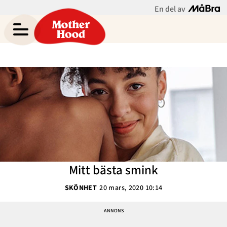
En del av
Asabea Brittons blogg
Meny
Gravid
Bebis & Småbarn
Skolbarn
Hem
Arkiv
Tonåringar
Om Asabea
Kontakt
Mammaliv
Kategorier
Mitt bästa smink
Bloggar
SKÖNHET
20 mars, 2020 10:14
Om Oss
Nyhetsbrev