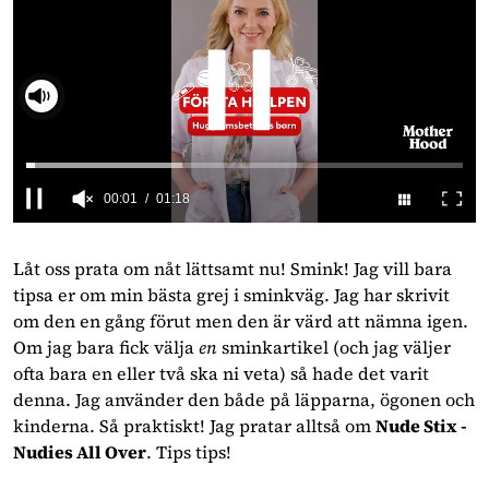
00:02
01:18
0
seconds
of
Låt oss prata om nåt lättsamt nu! Smink! Jag vill bara
1
tipsa er om min bästa grej i sminkväg. Jag har skrivit
minute,
18
om den en gång förut men den är värd att nämna igen.
seconds
Om jag bara fick välja
en
sminkartikel (och jag väljer
ofta bara en eller två ska ni veta) så hade det varit
denna. Jag använder den både på läpparna, ögonen och
kinderna. Så praktiskt! Jag pratar alltså om
Nude Stix -
Nudies All Over
. Tips tips!