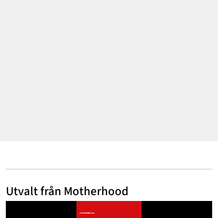
Annonsera
Om Cookies
Kontakta Oss
Hantera Preferenser
Utvalt från Motherhood