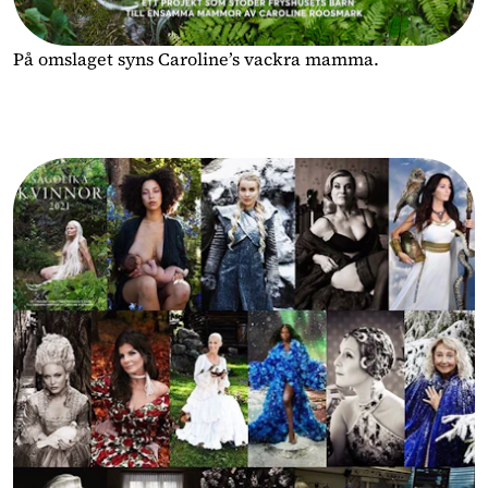
På omslaget syns Caroline’s vackra mamma.