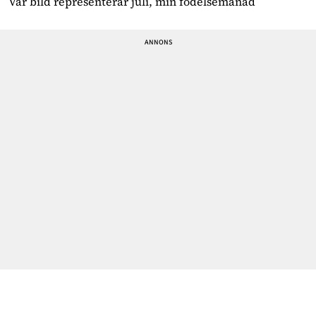
Vår bild representerar juli, min födelsemånad