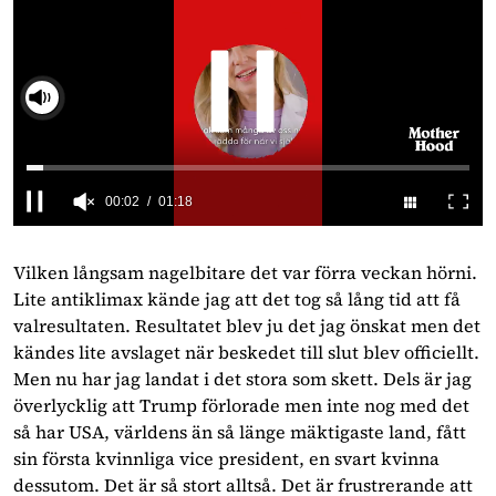
Slå på ljud
0
seconds
of
Vilken långsam nagelbitare det var förra veckan hörni.
1
Lite antiklimax kände jag att det tog så lång tid att få
minute,
18
valresultaten. Resultatet blev ju det jag önskat men det
seconds
kändes lite avslaget när beskedet till slut blev officiellt.
Men nu har jag landat i det stora som skett. Dels är jag
överlycklig att Trump förlorade men inte nog med det
så har USA, världens än så länge mäktigaste land, fått
sin första kvinnliga vice president, en svart kvinna
dessutom. Det är så stort alltså. Det är frustrerande att