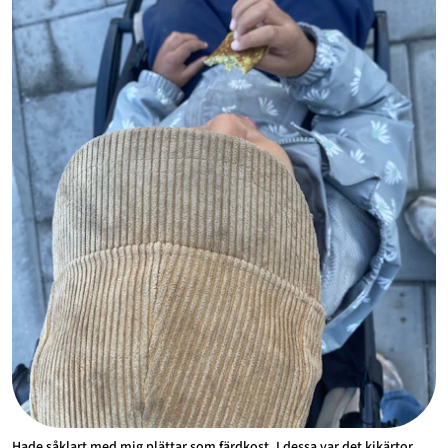
Hade såklart med mig plättar som färdkost. I dessa var det kikärtor,