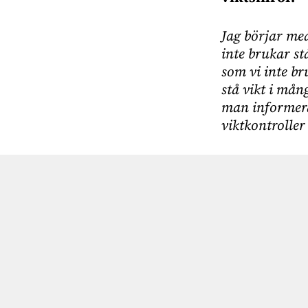
Jag börjar med
inte brukar st
som vi inte bru
stå vikt i mån
man informera
viktkontroller