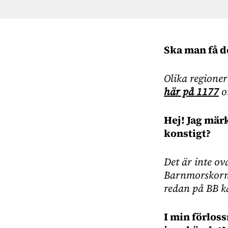
Ska man få de
Olika regioner
här på 1177
om
Hej! Jag märk
konstigt?
Det är inte ova
Barnmorskorna
redan på BB k
I min förloss