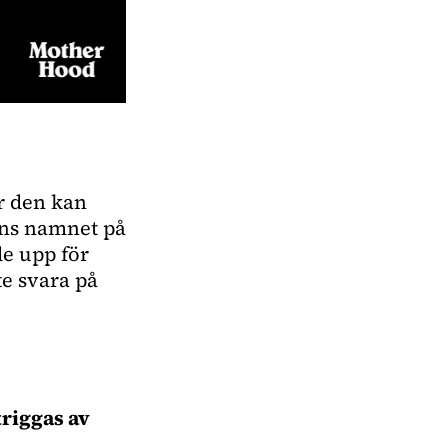
r den kan
nns namnet på
de upp för
te svara på
triggas av