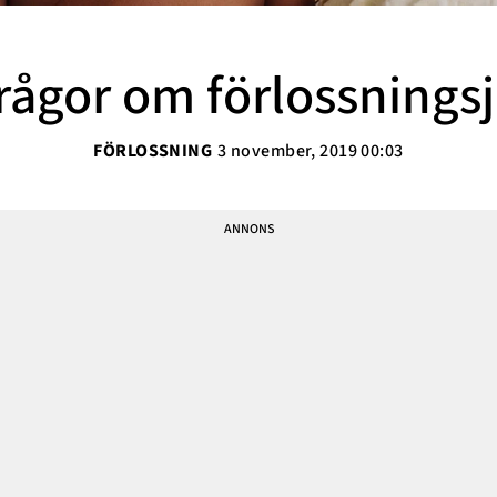
Sarah Delshad
Vanja Wikström
frågor om förlossnings
Elisabeth Lindroth
Paulina Gunnardo
FÖRLOSSNING
3 november, 2019 00:03
Josefin Hulldin
Amit Tewolde