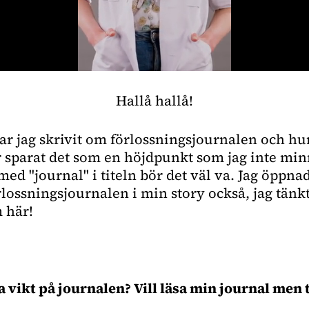
Hallå hallå!
har jag skrivit om förlossningsjournalen och hu
ar sparat det som en höjdpunkt som jag inte mi
ed "journal" i titeln bör det väl va. Jag öppna
lossningsjournalen i min story också, jag tänk
 här!
 vikt på journalen? Vill läsa min journal men 