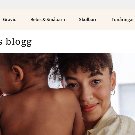
Gravid
Bebis & Småbarn
Skolbarn
Tonåringar
s blogg
Bloggar
Om Oss
Nina Campioni
Nyhetsbrev
Asabea Britton
Annonsera
Julia Wiberg
Om Cookies
Louise Edlund Winblad
Emily Kind
Kontakta Oss
Peppe Öhman
Hantera Preferenser
Elin Carlson