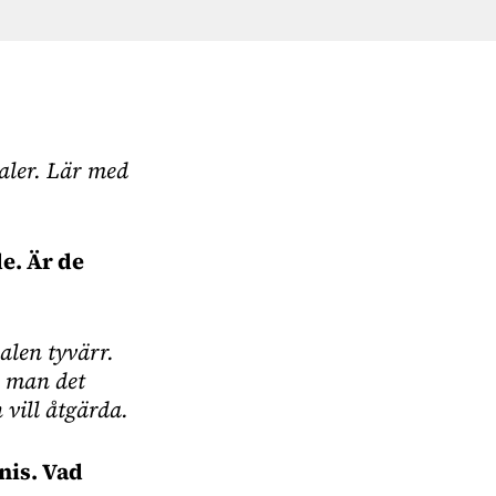
naler. Lär med
e. Är de
nalen tyvärr.
r man det
vill åtgärda.
nis. Vad