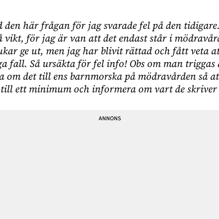
 den här frågan för jag svarade fel på den tidigare.
å vikt, för jag är van att det endast står i mödravå
kar ge ut, men jag har blivit rättad och fått veta at
ga fall. Så ursäkta för fel info! Obs om man triggas
 om det till ens barnmorska på mödravården så at
 till ett minimum och informera om vart de skriver 