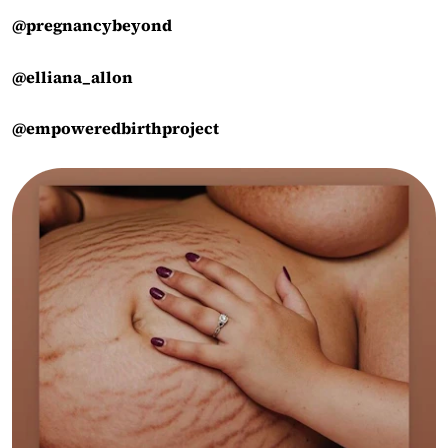
@pregnancybeyond
@elliana_allon
@empoweredbirthproject