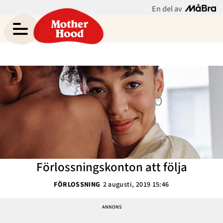
En del av
Asabea Brittons blogg
Meny
Gravid
Bebis & Småbarn
Skolbarn
Hem
Arkiv
Tonåringar
Om Asabea
Kontakt
Mammaliv
Kategorier
Förlossningskonton att följa
Bloggar
FÖRLOSSNING
2 augusti, 2019 15:46
Om Oss
Nyhetsbrev