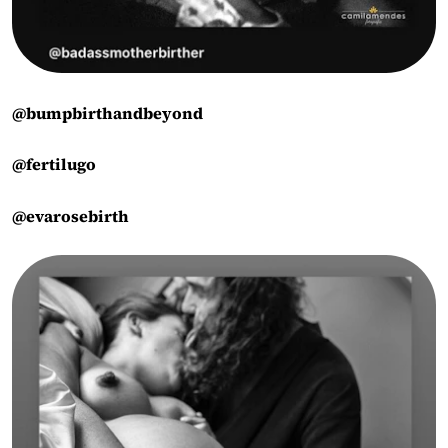
@bumpbirthandbeyond
@fertilugo
@evarosebirth