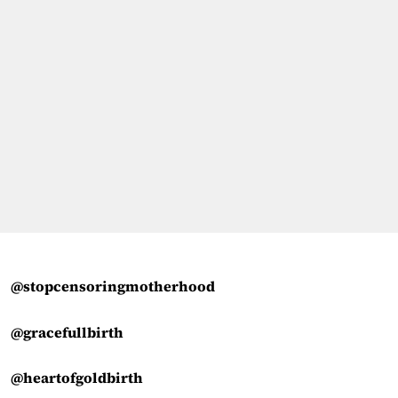
@stopcensoringmotherhood
@gracefullbirth
@heartofgoldbirth