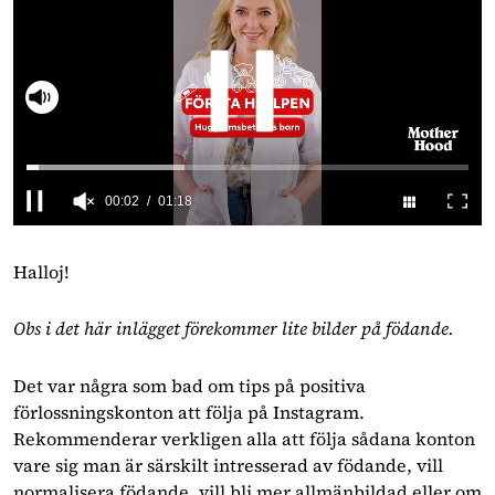
Slå på ljud
0
seconds
of
Halloj!
1
minute,
18
Obs i det här inlägget förekommer lite bilder på födande.
seconds
Det var några som bad om tips på positiva
förlossningskonton att följa på Instagram.
Rekommenderar verkligen alla att följa sådana konton
vare sig man är särskilt intresserad av födande, vill
normalisera födande, vill bli mer allmänbildad eller om