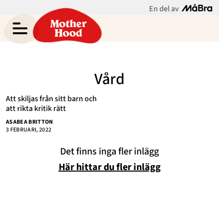
En del av
Asabea Brittons blogg
Meny
Gravid
Vård
Bebis & Småbarn
Att skiljas från sitt barn och
Skolbarn
att rikta kritik rätt
Hem
Arkiv
ASABEA BRITTON
Tonåringar
Om Asabea
Kontakt
3 FEBRUARI, 2022
Mammaliv
Kategorier
Det finns inga fler inlägg
Här hittar du fler inlägg
Bloggar
Om Oss
Nyhetsbrev