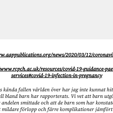
ww.aappublications.org/news/2020/03/12/coronav
/www.rcpch.ac.uk/resources/covid-19-guidance-paed
services#covid-19-infection-in-pregnancy
lls kända fallen världen över har jag inte kunnat hit
ll bland barn har rapporterats. Vi vet att barn utgö
av andelen smittade och att de barn som har konstat
tt mildare förlopp och färre komplikationer jämför