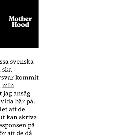
issa svenska
a ska
rovsvar kommit
å min
t jag ansåg
vida bär på.
let att de
ut kan skriva
 Responsen på
r att de då