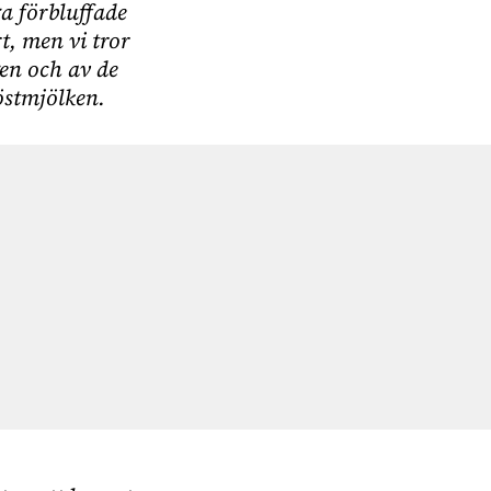
a förbluffade
rt, men vi tror
en och av de
röstmjölken.