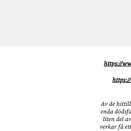
https://w
https:/
Av de hitti
enda dödsfa
liten del 
verkar få e