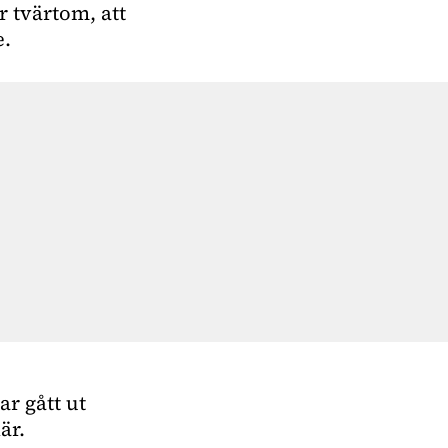
 tvärtom, att
e.
r gått ut
är.