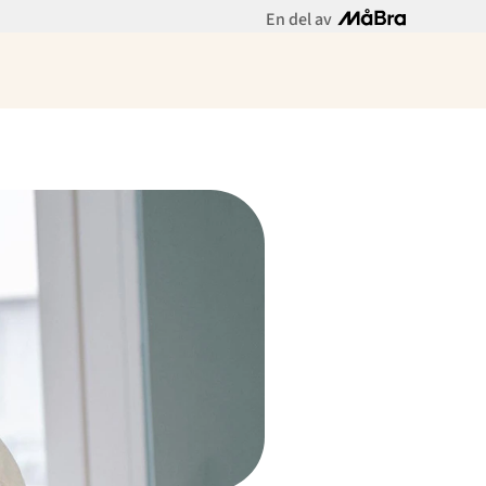
En del av
Meny