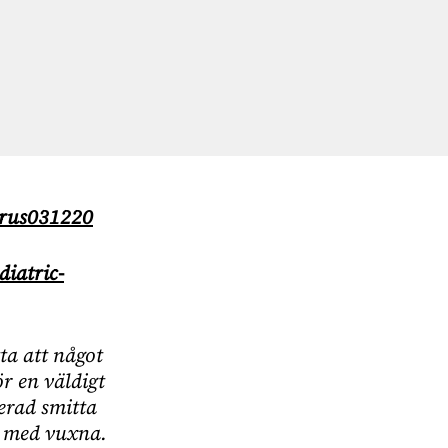
irus031220
iatric-
ta att något
r en väldigt
erad smitta
t med vuxna.