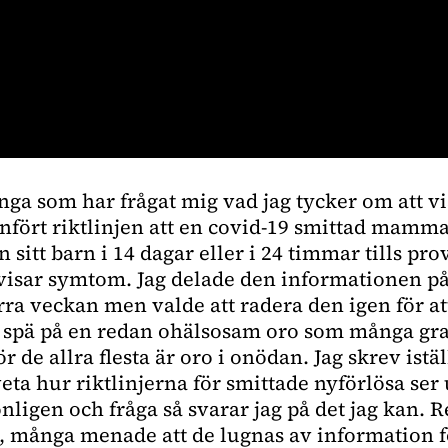
nga som har frågat mig vad jag tycker om att v
infört riktlinjen att en covid-19 smittad mamm
n sitt barn i 14 dagar eller i 24 timmar tills p
isar symtom. Jag delade den informationen p
ra veckan men valde att radera den igen för at
le spä på en redan ohälsosam oro som många gra
 de allra flesta är oro i onödan. Jag skrev istäl
ta hur riktlinjerna för smittade nyförlösa ser 
onligen och fråga så svarar jag på det jag kan.
d, många menade att de lugnas av information fö