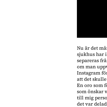
0
seconds
Nu är det må
of
1
sjukhus har 
minute,
18
separeras frå
seconds
Volume
om man uppv
0%
Instagram för
att det skul
En oro som för
som önskar ve
till mig pers
det var dela