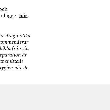
 och
 inlägget
här
.
r dragit olika
rekommenderar
ilda från sin
eparation är
tt smittade
ygien när de