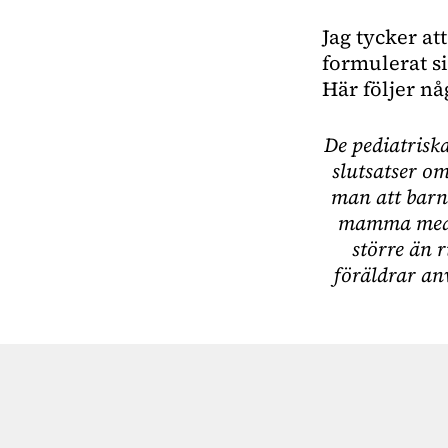
Jag tycker at
formulerat si
Här följer nå
De pediatrisk
slutsatser o
man att barn
mamma medan
större än 
föräldrar a