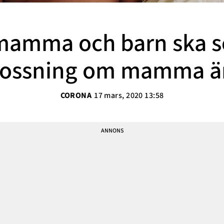
Sarah Delshad
Vanja Wikström
mamma och barn ska s
Elisabeth Lindroth
Paulina Gunnardo
rlossning om mamma ä
Josefin Hulldin
Amit Tewolde
CORONA
17 mars, 2020 13:58