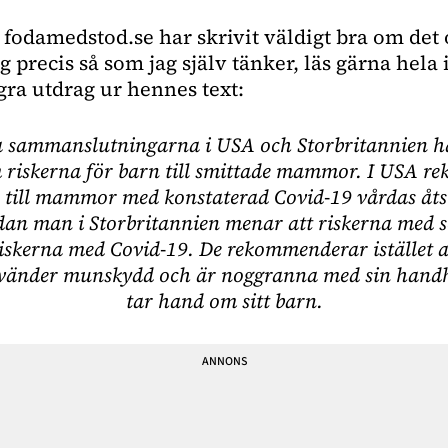
t fodamedstod.se har skrivit väldigt bra om det
g precis så som jag själv tänker, läs gärna hela
gra utdrag ur hennes text:
a sammanslutningarna i USA och Storbritannien ha
m riskerna för barn till smittade mammor. I USA 
 till mammor med konstaterad Covid-19 vårdas åtsk
 man i Storbritannien menar att riskerna med s
riskerna med Covid-19. De rekommenderar istället a
nvänder munskydd och är noggranna med sin handh
tar hand om sitt barn.