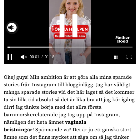
00:02
01:18
0
seconds
of
Okej guys! Min ambition är att göra alla mina sparade
1
stories från Instagram till blogginlägg. Jag har väldigt
minute,
18
många sparade stories vid det här laget så det kommer
seconds
ta sin lilla tid absolut så det är lika bra att jag kör igång
dirr! Jag tänkte börja med det allra första
barnmorskerelaterade jag tog upp på Instagram,
nämligen det heta ämnet
vaginala
bristningar
! Spännande va? Det är ju ett ganska stort
ämne som det finns mycket att säga om så jag tänker