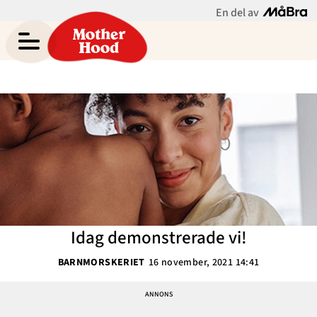
En del av
Asabea Brittons blogg
Meny
Gravid
Bebis & Småbarn
Skolbarn
Hem
Arkiv
Tonåringar
Om Asabea
Kontakt
Mammaliv
Kategorier
Idag demonstrerade vi!
Bloggar
BARNMORSKERIET
16 november, 2021 14:41
Om Oss
Nyhetsbrev