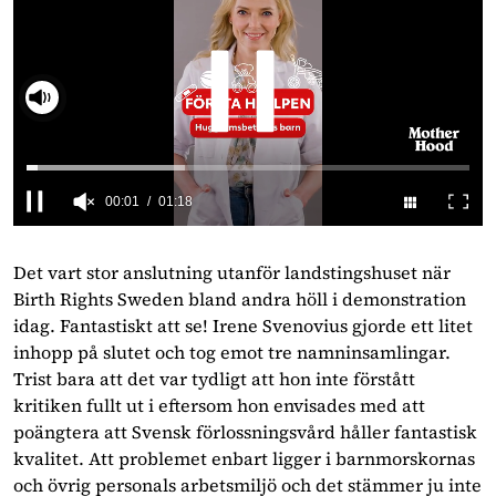
Slå på ljud
00:02
01:18
0
seconds
of
Det vart stor anslutning utanför landstingshuset när
1
Birth Rights Sweden bland andra höll i demonstration
minute,
18
idag. Fantastiskt att se! Irene Svenovius gjorde ett litet
seconds
inhopp på slutet och tog emot tre namninsamlingar.
Trist bara att det var tydligt att hon inte förstått
kritiken fullt ut i eftersom hon envisades med att
poängtera att Svensk förlossningsvård håller fantastisk
kvalitet. Att problemet enbart ligger i barnmorskornas
och övrig personals arbetsmiljö och det stämmer ju inte