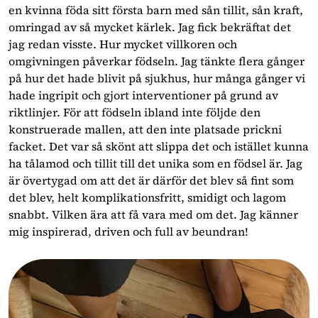
en kvinna föda sitt första barn med sån tillit, sån kraft,
omringad av så mycket kärlek. Jag fick bekräftat det
jag redan visste. Hur mycket villkoren och
omgivningen påverkar födseln. Jag tänkte flera gånger
på hur det hade blivit på sjukhus, hur många gånger vi
hade ingripit och gjort interventioner på grund av
riktlinjer. För att födseln ibland inte följde den
konstruerade mallen, att den inte platsade prickni
facket. Det var så skönt att slippa det och istället kunna
ha tålamod och tillit till det unika som en födsel är. Jag
är övertygad om att det är därför det blev så fint som
det blev, helt komplikationsfritt, smidigt och lagom
snabbt. Vilken ära att få vara med om det. Jag känner
mig inspirerad, driven och full av beundran!