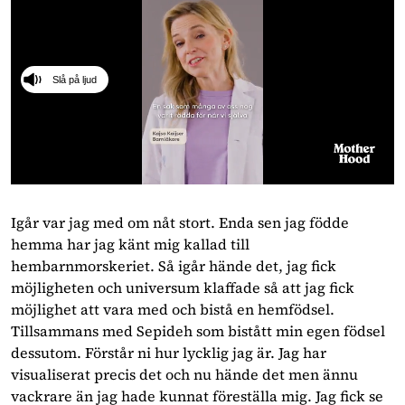
Slå på ljud
0
seconds
of
Igår var jag med om nåt stort. Enda sen jag födde
1
hemma har jag känt mig kallad till
minute,
18
hembarnmorskeriet. Så igår hände det, jag fick
seconds
möjligheten och universum klaffade så att jag fick
möjlighet att vara med och bistå en hemfödsel.
Tillsammans med Sepideh som bistått min egen födsel
dessutom. Förstår ni hur lycklig jag är. Jag har
visualiserat precis det och nu hände det men ännu
vackrare än jag hade kunnat föreställa mig. Jag fick se