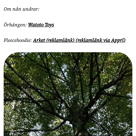
Om nån undrar:
Örhängen:
Watoto Toys
Fleecehoodie:
Arket (reklamlänk) (reklamlänk via Apprl)