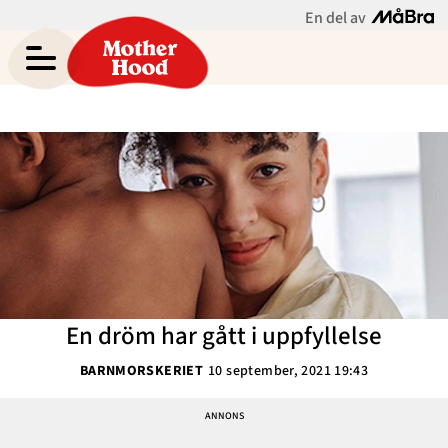
En del av
Asabea Brittons blogg
Meny
Gravid
Bebis & Småbarn
Skolbarn
Hem
Arkiv
Tonåringar
Om Asabea
Kontakt
Mammaliv
Kategorier
En dröm har gått i uppfyllelse
Bloggar
BARNMORSKERIET
10 september, 2021 19:43
Om Oss
Nyhetsbrev