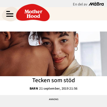
En del av
Asabea Brittons blogg
Meny
Gravid
Bebis & Småbarn
Skolbarn
Hem
Arkiv
Tonåringar
Om Asabea
Kontakt
Mammaliv
Kategorier
Tecken som stöd
Bloggar
BARN
21 september, 2019 21:56
Om Oss
Nyhetsbrev