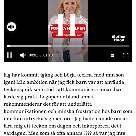
00:02
01:18
0
seconds
of
Jag har kommit igång och börja teckna med min son
1
igen! Min ambition när jag fick barn var att använda
minute,
18
teckenspråk som stöd i att kommunicera innan han
seconds
lärde sig prata. Logopeder bland annat
rekommenderar det för att underlätta
kommunikationen och minska frustration hos barn som
inte kan uttrycka sig med ord. Jag hade nån idé om att
lära mig ett tecken om dagen och inkorporera det i
vardagen. Men som så ofta annars ???? så var jag inte