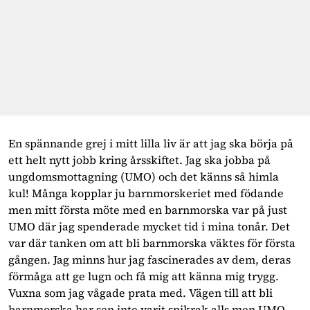
En spännande grej i mitt lilla liv är att jag ska börja på
ett helt nytt jobb kring årsskiftet. Jag ska jobba på
ungdomsmottagning (UMO) och det känns så himla
kul! Många kopplar ju barnmorskeriet med födande
men mitt första möte med en barnmorska var på just
UMO där jag spenderade mycket tid i mina tonår. Det
var där tanken om att bli barnmorska väktes för första
gången. Jag minns hur jag fascinerades av dem, deras
förmåga att ge lugn och få mig att känna mig trygg.
Vuxna som jag vågade prata med. Vägen till att bli
barnmorska har sen inte varit spikrak alls men UMO