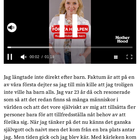
Slå på ljud
0
seconds
of
Jag längtade inte direkt efter barn. Faktum är att på en
1
av våra första dejter sa jag till min kille att jag troligen
minute,
18
inte ville ha barn alls. Jag var 23 år då och resonerade
seconds
som så att det redan finns så många människor i
världen och att det vore själviskt av mig att tillsätta fler
personer bara för att tillfredsställa nåt behov av att
föröka sig. När jag tänker på det nu känns det ganska
självgott och naivt men det kom från en bra plats antar
jag. Men tiden gick och jag blev kär. Med kärleken kom