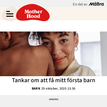
En del av
Asabea Brittons blogg
Meny
Gravid
Bebis & Småbarn
Skolbarn
Hem
Arkiv
Tonåringar
Om Asabea
Kontakt
Mammaliv
Kategorier
Tankar om att få mitt första barn
Bloggar
BARN
29 oktober, 2020 13:36
Om Oss
Nyhetsbrev