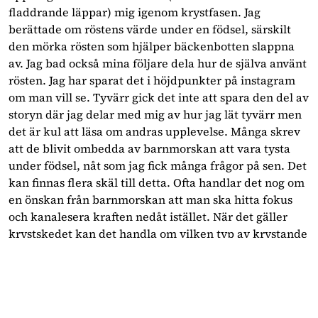
fladdrande läppar) mig igenom krystfasen. Jag
berättade om röstens värde under en födsel, särskilt
den mörka rösten som hjälper bäckenbotten slappna
av. Jag bad också mina följare dela hur de själva använt
rösten. Jag har sparat det i höjdpunkter på instagram
om man vill se. Tyvärr gick det inte att spara den del av
storyn där jag delar med mig av hur jag lät tyvärr men
det är kul att läsa om andras upplevelse. Många skrev
att de blivit ombedda av barnmorskan att vara tysta
under födsel, nåt som jag fick många frågor på sen. Det
kan finnas flera skäl till detta. Ofta handlar det nog om
en önskan från barnmorskan att man ska hitta fokus
och kanalesera kraften nedåt istället. När det gäller
krystskedet kan det handla om vilken typ av krystande
det handlar om. Här kommer en beskrivning av olika
sätt att krysta.