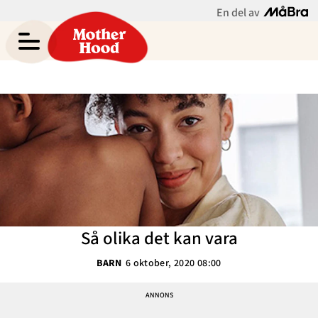
En del av
Asabea Brittons blogg
Meny
Gravid
Bebis & Småbarn
Skolbarn
Hem
Arkiv
Tonåringar
Om Asabea
Kontakt
Mammaliv
Kategorier
Så olika det kan vara
Bloggar
BARN
6 oktober, 2020 08:00
Om Oss
Nyhetsbrev