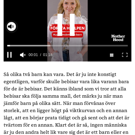
00:02
01:18
0
seconds
of
Så olika två barn kan vara. Det är ju inte konstigt
1
egentligen, varför skulle bebisar vara lika varann bara
minute,
18
för de är bebisar. Det känns ibland som vi tror att alla
seconds
bebisar ska följa samma mall, det märks ju när man
jämför barn på olika sätt. När man förvånas över
storlek, att en ligger högt på viktkurvan och en annan
lågt, att en börjar prata tidigt och gå sent och att det är
tvärtom för en annan. Klart det är så, ingen människa
är ju den andra helt lik vare sig det är ett barn eller en