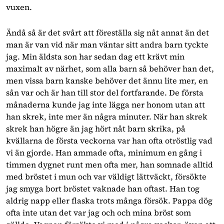
vuxen.
Ändå så är det svårt att föreställa sig nåt annat än det
man är van vid när man väntar sitt andra barn tyckte
jag. Min äldsta son har sedan dag ett krävt min
maximalt av närhet, som alla barn så behöver han det,
men vissa barn kanske behöver det ännu lite mer, en
sån var och är han till stor del fortfarande. De första
månaderna kunde jag inte lägga ner honom utan att
han skrek, inte mer än några minuter. När han skrek
skrek han högre än jag hört nåt barn skrika, på
kvällarna de första veckorna var han ofta otröstlig vad
vi än gjorde. Han ammade ofta, minimum en gång i
timmen dygnet runt men ofta mer, han somnade alltid
med bröstet i mun och var väldigt lättväckt, försökte
jag smyga bort bröstet vaknade han oftast. Han tog
aldrig napp eller flaska trots många försök. Pappa dög
ofta inte utan det var jag och och mina bröst som