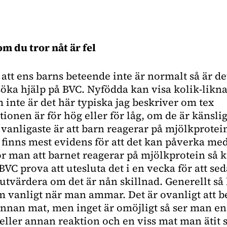
m du tror nåt är fel
tt ens barns beteende inte är normalt så är de
 söka hjälp på BVC. Nyfödda kan visa kolik-likn
 inte
är
det här typiska jag beskriver om tex
onen är för hög eller för låg, om de är känsli
 vanligaste är att barn reagerar på mjölkprotein
t finns mest evidens för att det kan påverka me
or
man att barnet reagerar på mjölkprotein så
k
C prova att utesluta det i en vecka för att sed
 utvärdera om det är nån skillnad. Generellt så
m vanligt när man ammar. Det är ovanligt att b
annan mat, men inget är omöjligt så ser man e
ller annan reaktion och en viss mat man ätit 