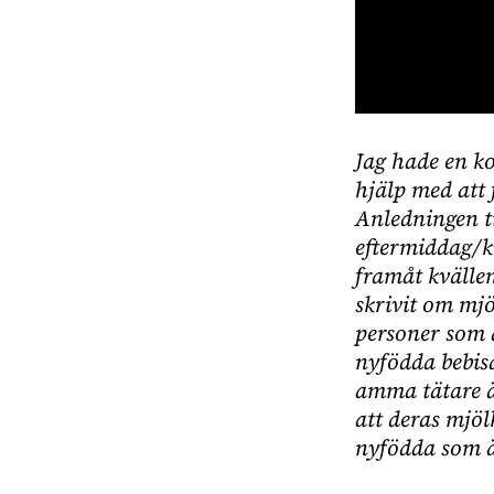
0
seconds
Jag hade en k
of
1
hjälp med att 
minute,
18
Anledningen ti
seconds
Volume
eftermiddag/kv
0%
framåt kvällen
skrivit om mjö
personer som a
nyfödda bebisa
amma tätare är
att deras mjöl
nyfödda som ä