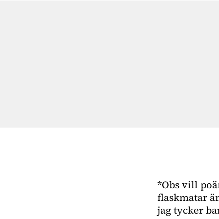
*Obs vill poä
flaskmatar ä
jag tycker b