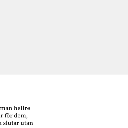
m man hellre
r för dem,
 slutar utan