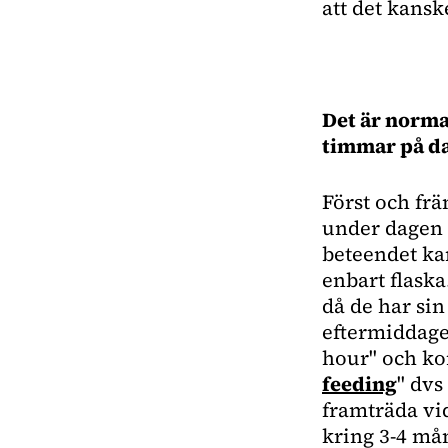
att det kans
Det är norma
timmar på d
Först och frä
under dagen 
beteendet ka
enbart flask
då de har sin
eftermiddagen
hour" och ko
feeding
" dvs
framträda vid
kring 3-4 mån