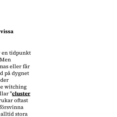
 vissa
r en tidpunkt
. Men
s eller får
id på dygnet
nder
he witching
lar "
cluster
rukar oftast
 försvinna
alltid stora