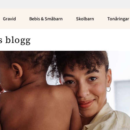
Gravid
Bebis & Småbarn
Skolbarn
Tonåringar
s blogg
Bloggar
Om Oss
Nina Campioni
Nyhetsbrev
Asabea Britton
Annonsera
Julia Wiberg
Om Cookies
Louise Edlund Winblad
Emily Kind
Kontakta Oss
Peppe Öhman
Hantera Preferenser
Elin Carlson