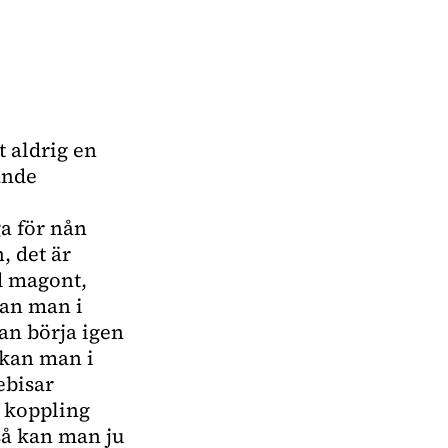
t aldrig en
ande
ga för nån
, det är
d magont,
an man i
an börja igen
 kan man i
ebisar
n koppling
så kan man ju