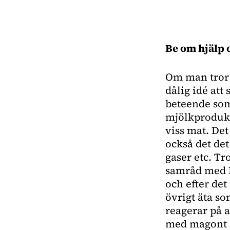
Be om hjälp o
Om man tror a
dålig idé att
beteende som
mjölkprodukti
viss mat. Det
också det de
gaser etc. Tr
samråd med BV
och efter det
övrigt äta so
reagerar på 
med magont e