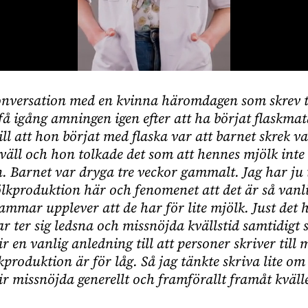
onversation med en kvinna häromdagen som skrev ti
få igång amningen igen efter att ha börjat flaskma
ll att hon börjat med flaska var att barnet skrek va
äll och hon tolkade det som att hennes mjölk inte r
. Barnet var dryga tre veckor gammalt. Jag har ju 
lkproduktion här och fenomenet att det är så vanli
mmar upplever att de har för lite mjölk. Just det 
r ter sig ledsna och missnöjda kvällstid samtidigt 
 en vanlig anledning till att personer skriver till
kproduktion är för låg. Så jag tänkte skriva lite o
r missnöjda generellt och framförallt framåt kväll