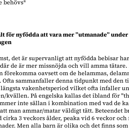
ke behövs*
lt för nyfödda att vara mer ”utmanade” under
agen
mst, det är supervanligt att nyfödda bebisar ha
där de är mer missnöjda och vill amma tätare
n förekomma oavsett om de helammas, delamma
a. Ofta sammanfaller denna tidpunkt med den t
 längsta vakenhetsperiod vilket ofta infaller u
/kvällen. På engelska kallas det ibland för "t
mmer inte sällan i kombination med vad de kal
 att man ammar/matar väldigt tätt. Beteendet b
 cirka 3 veckors ålder, peaka vid 6 veckor och
ader. Men alla barn är olika och det finns som 