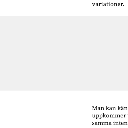
variationer.
Man kan känn
uppkommer v
samma intensi