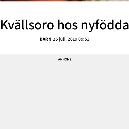
Sarah Delshad
Vanja Wikström
Kvällsoro hos nyfödd
Elisabeth Lindroth
Paulina Gunnardo
BARN
25 juli, 2019 09:51
Josefin Hulldin
Amit Tewolde