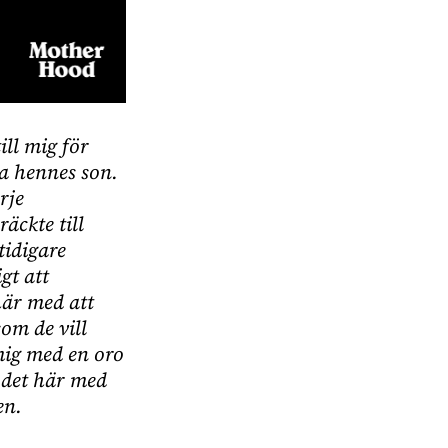
ll mig för
ta hennes son.
rje
äckte till
tidigare
gt att
här med att
som de vill
 mig med en oro
m det här med
en.