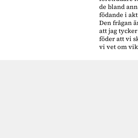
de bland ann
födande i akt
Den frågan är
att jag tycke
föder att vi 
vi vet om vik