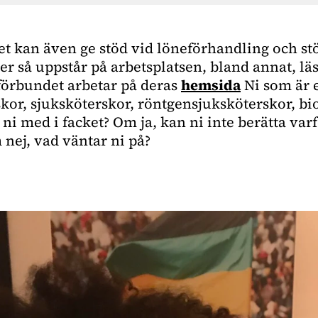
t kan även ge stöd vid löneförhandling och st
ler så uppstår på arbetsplatsen, bland annat, l
örbundet arbetar på deras
hemsida
Ni som är e
skor, sjuksköterskor, röntgensjuksköterskor, b
 ni med i facket? Om ja, kan ni inte berätta varf
nej, vad väntar ni på?