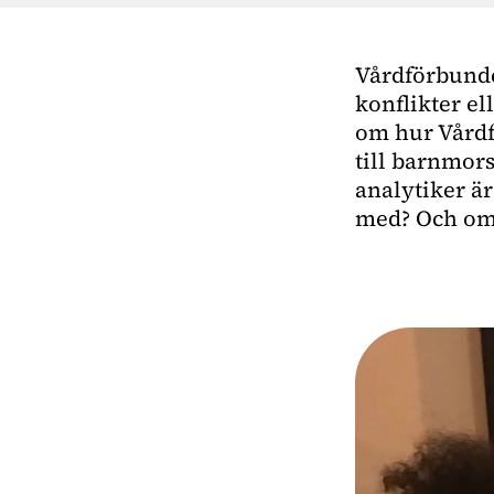
Vårdförbunde
konflikter el
om hur Vårdf
till barnmor
analytiker är
med? Och om 