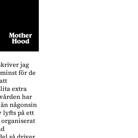
kriver jag
 minst för de
att
lita extra
kvården har
re än någonsin
 lyfts på ett
t organiserat
nd
el så driver