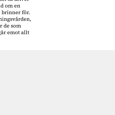
nd om en
 brinner för.
ssningsvården,
ör de som
går emot allt