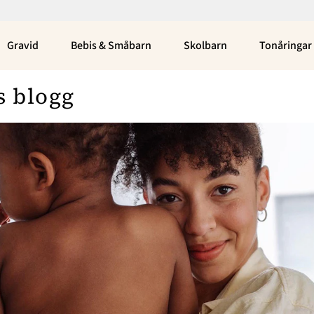
Gravid
Bebis & Småbarn
Skolbarn
Tonåringar
s blogg
Bloggar
Om Oss
Nina Campioni
Nyhetsbrev
Asabea Britton
Annonsera
Julia Wiberg
Om Cookies
Louise Edlund Winblad
Emily Kind
Kontakta Oss
Peppe Öhman
Hantera Preferenser
Elin Carlson