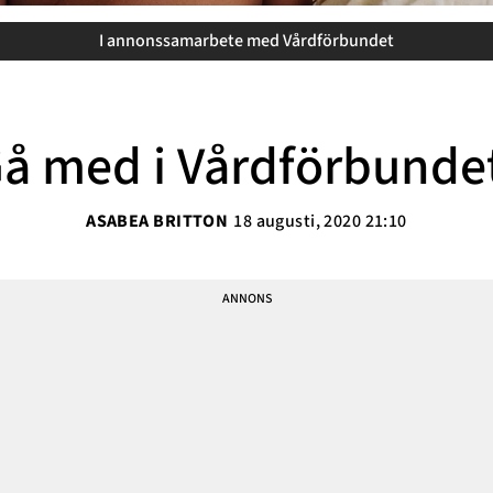
Sarah Delshad
I annonssamarbete med Vårdförbundet
Vanja Wikström
Elisabeth Lindroth
Paulina Gunnardo
å med i Vårdförbunde
Josefin Hulldin
Amit Tewolde
ASABEA BRITTON
18 augusti, 2020 21:10