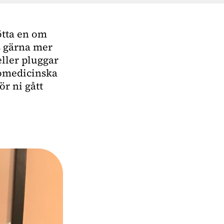
ötta en om
äs gärna mer
ller pluggar
iomedicinska
ör ni gått