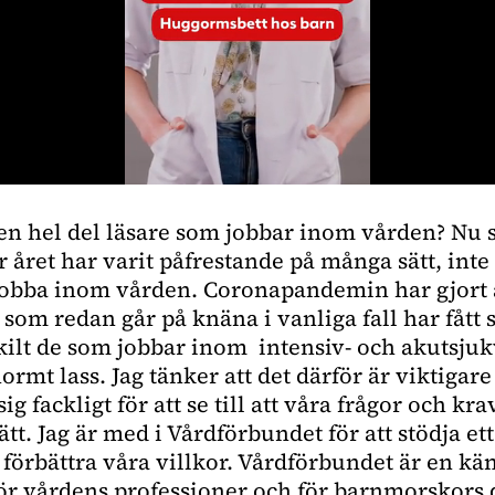
 en hel del läsare som jobbar inom vården? Nu s
här året har varit påfrestande på många sätt, inte
 jobba inom vården. Coronapandemin har gjort 
som redan går på knäna i vanliga fall har fått s
kilt de som jobbar inom
intensiv- och akutsju
enormt lass. Jag tänker att det därför är viktiga
ig fackligt för att se till att våra frågor och krav
ätt. Jag är med i Vårdförbundet för att stödja et
t förbättra våra villkor. Vårdförbundet är en kä
ör vårdens professioner och för barnmorskors d