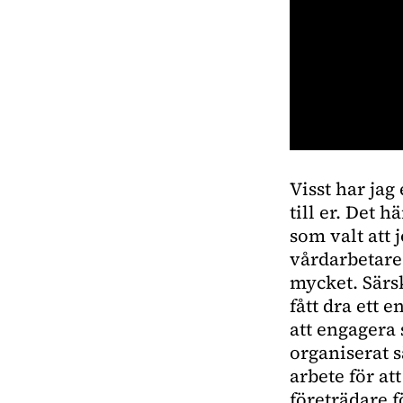
0
seconds
Visst har jag
of
1
till er. Det 
minute,
18
som valt att
seconds
Volume
vårdarbetare 
0%
mycket. Särs
fått dra ett 
att engagera s
organiserat s
arbete för at
företrädare f