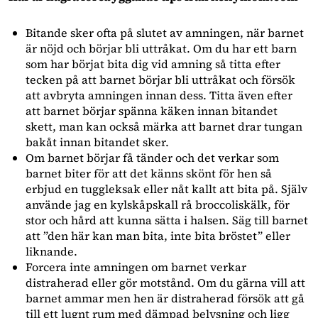
Bitande sker ofta på slutet av amningen, när barnet
är nöjd och börjar bli uttråkat. Om du har ett barn
som har börjat bita dig vid amning så titta efter
tecken på att barnet börjar bli uttråkat och försök
att avbryta amningen innan dess. Titta även efter
att barnet börjar spänna käken innan bitandet
skett, man kan också märka att barnet drar tungan
bakåt innan bitandet sker.
Om barnet börjar få tänder och det verkar som
barnet biter för att det känns skönt för hen så
erbjud en tuggleksak eller nåt kallt att bita på. Själv
använde jag en kylskåpskall rå broccoliskälk, för
stor och hård att kunna sätta i halsen. Säg till barnet
att ”den här kan man bita, inte bita bröstet” eller
liknande.
Forcera inte amningen om barnet verkar
distraherad eller gör motstånd. Om du gärna vill att
barnet ammar men hen är distraherad försök att gå
till ett lugnt rum med dämpad belysning och ligg