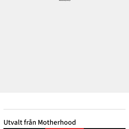
Annonsera
Om Cookies
Kontakta Oss
Hantera Preferenser
Utvalt från Motherhood