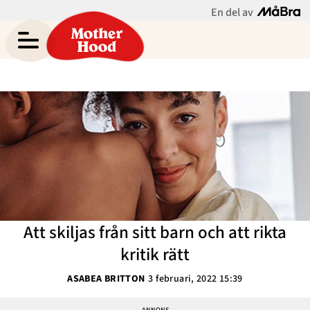
En del av
Asabea Brittons blogg
Meny
Gravid
Bebis & Småbarn
Skolbarn
Hem
Arkiv
Tonåringar
Om Asabea
Kontakt
Mammaliv
Kategorier
Att skiljas från sitt barn och att rikta
Bloggar
kritik rätt
Om Oss
ASABEA BRITTON
3 februari, 2022 15:39
Nyhetsbrev