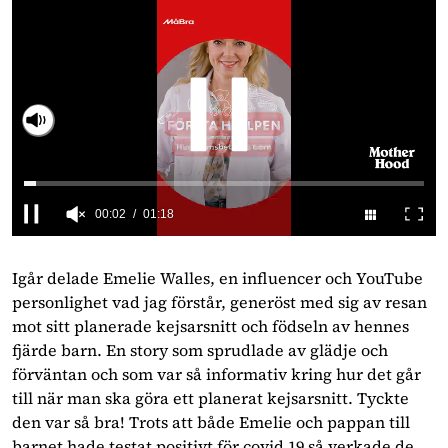
Slå på ljud
0
seconds
of
Igår delade Emelie Walles, en influencer och YouTube
1
personlighet vad jag förstår, generöst med sig av resan
minute,
18
mot sitt planerade kejsarsnitt och födseln av hennes
seconds
fjärde barn. En story som sprudlade av glädje och
förväntan och som var så informativ kring hur det går
till när man ska göra ett planerat kejsarsnitt. Tyckte
den var så bra! Trots att både Emelie och pappan till
barnet hade testat positivt för covid 19 så verkade de