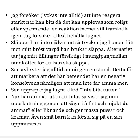
Jag försöker (lyckas inte alltid) att inte reagera
starkt när han bits då det kan upplevas som roligt
eller spännande, en reaktion barnet vill framkalla
igen. Jag försöker alltså behålla lugnet.
Släpper han inte självmant så trycker jag honom lätt
mot mitt bröst varpå han brukar släppa. Alternativt
tar jag mitt lillfinger försiktigt i mungipan/mellan
tandköttet för att han ska släppa.
Sen avbryter jag alltid amningen en stund. Detta för
att markera att det här beteendet har en negativ
konsekvens nämligen att man inte får amma mer.
Sen upprepar jag lugnt alltid ”Inte bita tutten”
När han ammar utan att bitas så visar jag min
uppskattning genom att säga ”så fint och mjukt du
ammar” eller liknande och ger massa pussar och
kramar. Även små barn kan förstå sig på en sån
uppmuntran.