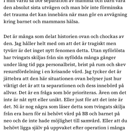
I min värld så bör separation av mamma och barn vara
den absolut sista utvägen och man bör inte förminska
det trauma det kan innebära när man gör en avvägning
kring barnet och mammans hälsa.
Det är många som delat historien ovan och chockas av
den. Jag håller helt med om att det är tragiskt men
tyvärr är det inget nytt fenomen detta. Utan nyförlösta
har tvingats skiljas från sin nyfödda många gånger
under lång tid pga personalbrist, brist på rum och skev
resursfördelning i en krisande vård. Jag tycker det är
jättebra att den här situationen ovan belyser just hur
viktigt det är att ta separationen och dess innebörd på
allvar. Det är en fråga som bör prioriteras. Även om det
inte är nåt nytt eller unikt. Eller just för att det inte är
det. Ni är nog några som läser detta som tvingats skilja
från era barn för ni behövt vård på BB och barnet på
neo och de inte hade möjlighet till samvård. Eller att du
behövt ligga själv på uppvaket efter operation i många