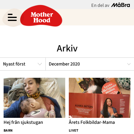
En del av
Asabea Brittons blogg
Meny
Gravid
Arkiv
Bebis & Småbarn
Skolbarn
December 2020
Hem
Arkiv
Tonåringar
Om Asabea
Kontakt
Mammaliv
Kategorier
Bloggar
Om Oss
Hej från sjukstugan
Årets Folkbildar-Mama
Nyhetsbrev
BARN
LIVET