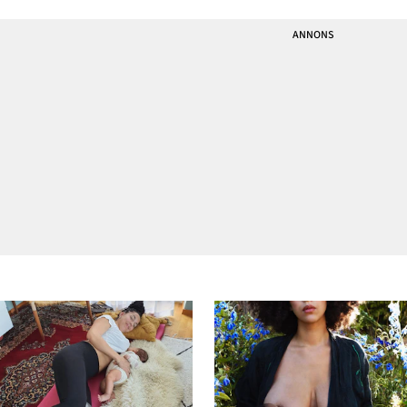
mitt tjat om dessa otroligt
enkla plättar jag gör för att
få i min stora kille
grönsaker. Men varje gång
jag lägger upp at