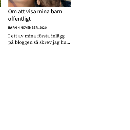
Om att visa mina barn
offentligt
BARN
4 NOVEMBER, 2020
I ett av mina första inlägg
på bloggen så skrev jag hur
jag tänker på mina barns
medverkan i mina sociala
medier. Men det var ju ett
tag sen så jag tar det igen
eftersom jag fått lite frågor
kring det