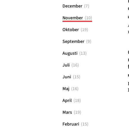
December
(
7
)
November
(
10
)
Oktober
(
19
)
September
(
9
)
Augusti
(
13
)
Juli
(
16
)
Juni
(
15
)
Maj
(
16
)
April
(
18
)
Mars
(
19
)
Februari
(
15
)