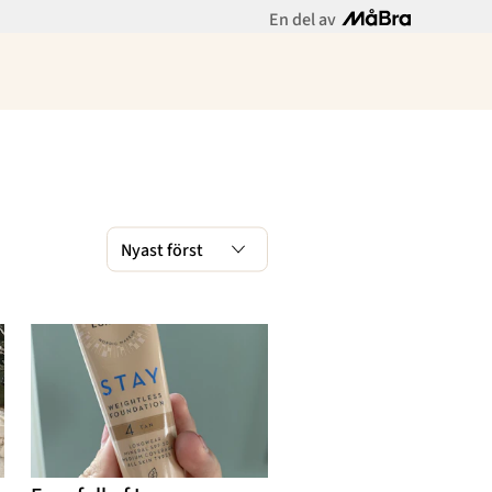
En del av
Meny