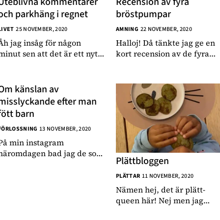
Uteblivna kommentarer
Recension av fyra
Sarah Delshad
och parkhäng i regnet
bröstpumpar
Vanja Wikström
LIVET
25 NOVEMBER, 2020
AMNING
22 NOVEMBER, 2020
Elisabeth Lindroth
Åh jag insåg för någon
Halloj! Då tänkte jag ge en
minut sen att det är ett nytt
kort recension av de fyra
Paulina Gunnardo
system gällande
bröstpumpar jag testat
Josefin Hulldin
kommentarer på nya
denna vända med bebis.
bloggen. Jag som gått och
Tre av pumparna har jag
Om känslan av
Amit Tewolde
trott att jag inte fått en
fått av företagen själva me
misslyckande efter man
endaste kommentar på
utan någon kompensation
fött barn
jättelänge men det var bara
eller krav att jag skri
att man i
FÖRLOSSNING
13 NOVEMBER, 2020
På min instagram
häromdagen bad jag de som
Plättbloggen
följer dela med sig om de
känt besvikelse eller
PLÄTTAR
11 NOVEMBER, 2020
bitterhet över deras födslar.
Nämen hej, det är plätt-
Jag fick många svar. Kanske
queen här! Nej men jag
tusen eller mer. Jag ska dela
förstår att vissa är trötta på
några av dem i en sto