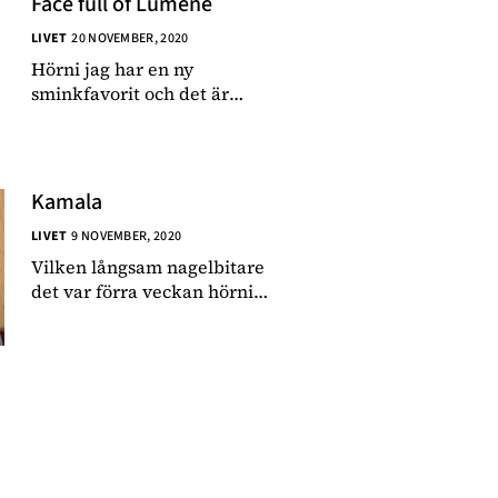
Face full of Lumene
LIVET
20 NOVEMBER, 2020
Hörni jag har en ny
sminkfavorit och det är
Lumenes nya foundation.
På våren och sommaren
använder jag sällan eller
aldrig foundation men när
Kamala
min kartongliknande
n
LIVET
9 NOVEMBER, 2020
hudfärg gör intåg under
hösten så händ
Vilken långsam nagelbitare
det var förra veckan hörni.
Lite antiklimax kände jag
att det tog så lång tid att få
valresultaten. Resultatet
blev ju det jag önskat men
det kändes lite avslaget när
besked