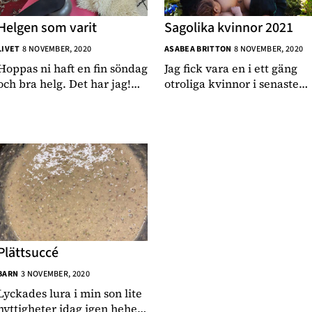
Helgen som varit
Sagolika kvinnor 2021
LIVET
8 NOVEMBER, 2020
ASABEA BRITTON
8 NOVEMBER, 2020
Hoppas ni haft en fin söndag
Jag fick vara en i ett gäng
och bra helg. Det har jag!
otroliga kvinnor i senaste
Barnen har båda varit på
upplagan av kalendern
gott humör vilket ju
Sagolika Kvinnor,
verkligen hjälper att göra
producerad och fotad av
helgen härlig. På lördag
Caroline Roosmark. Här
förmiddag tränade jag med
kan man se varje bild i
Svettlökarna i sälls
kalendern och här kan man
köpa den
Plättsuccé
BARN
3 NOVEMBER, 2020
Lyckades lura i min son lite
nyttigheter idag igen hehe.