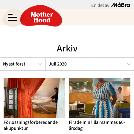
En del av
Asabea Brittons blogg
Meny
Gravid
Arkiv
Bebis & Småbarn
Skolbarn
Juli 2020
Hem
Arkiv
Tonåringar
Om Asabea
Kontakt
Mammaliv
Kategorier
Bloggar
Om Oss
Förlossningsförberedande
Firade min lilla mammas 66-
akupunktur
årsdag
Nyhetsbrev